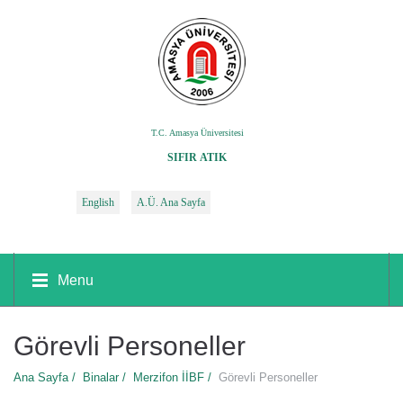
T.C. Amasya Üniversitesi
SIFIR ATIK
English
A.Ü. Ana Sayfa
Menu
Görevli Personeller
Ana Sayfa /
Binalar /
Merzifon İİBF /
Görevli Personeller