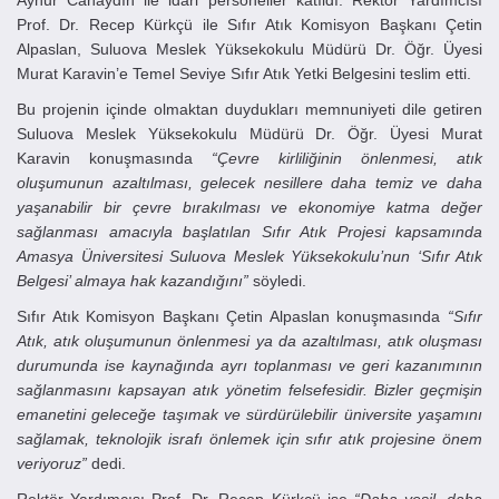
Aynur Canaydın ile idari personeller katıldı. Rektör Yardımcısı
Prof. Dr. Recep Kürkçü ile Sıfır Atık Komisyon Başkanı Çetin
Alpaslan, Suluova Meslek Yüksekokulu Müdürü Dr. Öğr. Üyesi
Murat Karavin’e Temel Seviye Sıfır Atık Yetki Belgesini teslim etti.
Bu projenin içinde olmaktan duydukları memnuniyeti dile getiren
Suluova Meslek Yüksekokulu Müdürü Dr. Öğr. Üyesi Murat
Karavin konuşmasında
“Çevre kirliliğinin önlenmesi, atık
oluşumunun azaltılması, gelecek nesillere daha temiz ve daha
yaşanabilir bir çevre bırakılması ve ekonomiye katma değer
sağlanması amacıyla başlatılan Sıfır Atık Projesi kapsamında
Amasya Üniversitesi Suluova Meslek Yüksekokulu’nun ‘Sıfır Atık
Belgesi’ almaya hak kazandığını”
söyledi.
Sıfır Atık Komisyon Başkanı Çetin Alpaslan konuşmasında
“Sıfır
Atık, atık oluşumunun önlenmesi ya da azaltılması, atık oluşması
durumunda ise kaynağında ayrı toplanması ve geri kazanımının
sağlanmasını kapsayan atık yönetim felsefesidir. Bizler geçmişin
emanetini geleceğe taşımak ve sürdürülebilir üniversite yaşamını
sağlamak, teknolojik israfı önlemek için sıfır atık projesine önem
veriyoruz”
dedi.